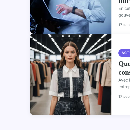
inf
En ce
gouver
17 se
ACT
Que
con
Avec l
entre
17 se