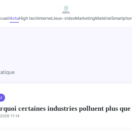
cueil
Actu
High tech
Internet
Jeux-video
Marketing
Matériel
Smartpho
matique
U
rquoi certaines industries polluent plus que
2026 11:14