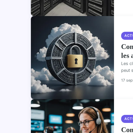
ACT
Com
les
Les c
peut s
17 se
ACT
Com