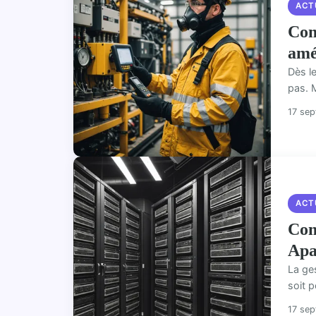
ACT
Com
amé
Dès l
pas. 
17 se
ACT
Com
Apa
La ge
soit p
17 se