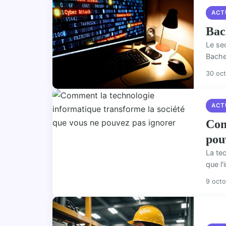
ACT
Bac
Le se
Bachel
30 oc
ACT
Com
pou
La tec
que l'
9 oct