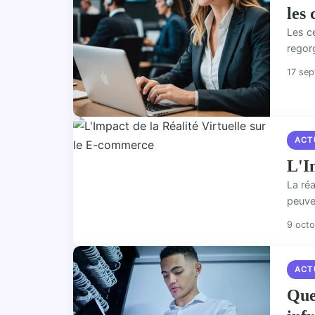
les 
Les ce
regorg
17 se
ACT
L'I
La ré
peuve
9 oct
ACT
Quel