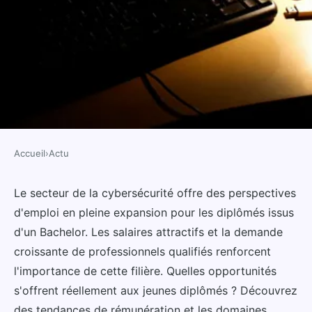
Accueil
›
Actu
ACTU
Bachelor cybersécurité salaire :
Le secteur de la cybersécurité offre des perspectives
d'emploi en pleine expansion pour les diplômés issus
quelles perspectives pour les
d'un Bachelor. Les salaires attractifs et la demande
diplômés ?
croissante de professionnels qualifiés renforcent
l'importance de cette filière. Quelles opportunités
Sofia
•
30 octobre 2024
•
8 min de lecture
s'offrent réellement aux jeunes diplômés ? Découvrez
des tendances de rémunération et les domaines