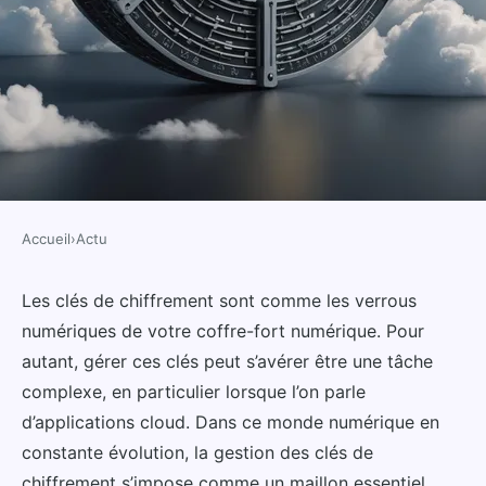
Accueil
›
Actu
ACTU
Comment mettre en place une
Les clés de chiffrement sont comme les verrous
numériques de votre coffre-fort numérique. Pour
stratégie de gestion des clés de
autant, gérer ces clés peut s’avérer être une tâche
chiffrement pour les applications
complexe, en particulier lorsque l’on parle
cloud?
d’applications cloud. Dans ce monde numérique en
constante évolution, la gestion des clés de
Sofia
•
17 septembre 2024
•
7 min de lecture
chiffrement s’impose comme un maillon essentiel