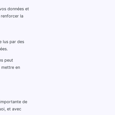
 vos données et
 renforcer la
e lus par des
ées.
ns peut
e mettre en
 importante de
uoi, et avec