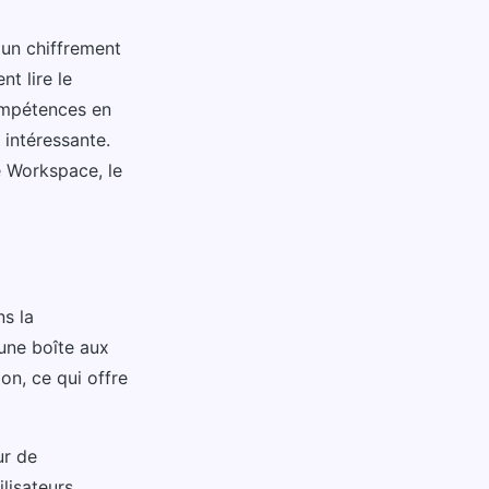
e un chiffrement
nt lire le
ompétences en
 intéressante.
e Workspace, le
ns la
 une boîte aux
ion, ce qui offre
ur de
ilisateurs