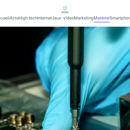
cueil
Actu
High tech
Internet
Jeux-video
Marketing
Matériel
Smartpho