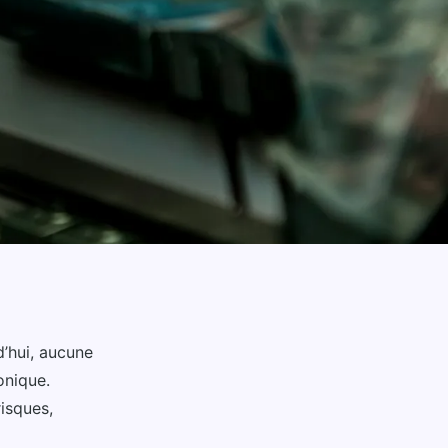
’hui, aucune
onique.
risques,