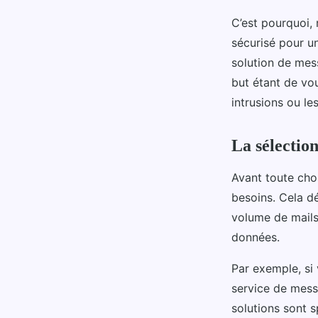
Sofia
•
17 septembre 2024
•
6 min de lecture
C’est pourquoi, 
sécurisé pour u
solution de mes
but étant de vo
intrusions ou le
La sélectio
Avant toute chos
besoins. Cela d
volume de mails
données.
Par exemple, si 
service de mess
solutions sont s