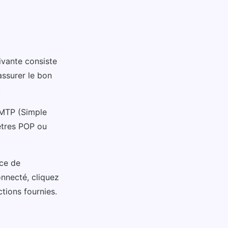
ivante consiste
assurer le bon
.
SMTP (Simple
mètres POP ou
ice de
nnecté, cliquez
ctions fournies.