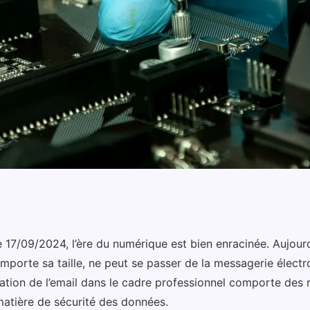
un serveur mail
17/09/2024, l’ère du numérique est bien enracinée. Aujourd
importe sa taille, ne peut se passer de la messagerie électr
ite entreprise?
lisation de l’email dans le cadre professionnel comporte des 
tière de sécurité des données.