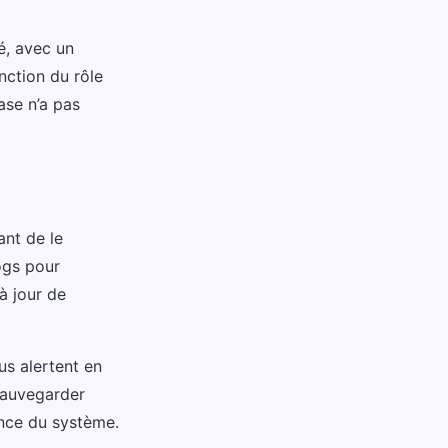
é, avec un
nction du rôle
ase n’a pas
ant de le
logs pour
 à jour de
us alertent en
sauvegarder
ance du système.